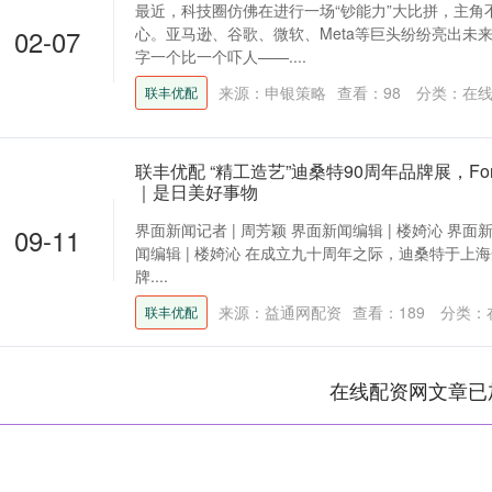
最近，科技圈仿佛在进行一场“钞能力”大比拼，主角
02-07
心。亚马逊、谷歌、微软、Meta等巨头纷纷亮出未
字一个比一个吓人——....
来源：申银策略
查看：
98
分类：
在
联丰优配
联丰优配 “精工造艺”迪桑特90周年品牌展，Fore
｜是日美好事物
界面新闻记者 | 周芳颖 界面新闻编辑 | 楼婍沁 界面新
09-11
闻编辑 | 楼婍沁 在成立九十周年之际，迪桑特于上海
牌....
来源：益通网配资
查看：
189
分类：
联丰优配
在线配资网文章已