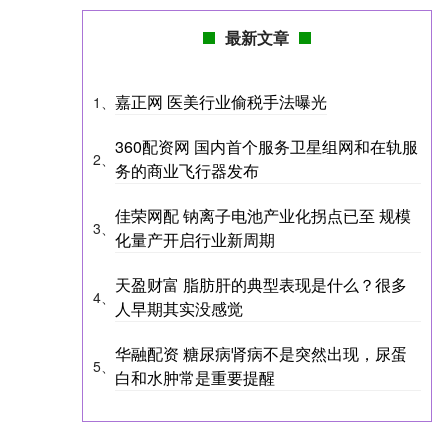
最新文章
嘉正网 医美行业偷税手法曝光
1、
360配资网 国内首个服务卫星组网和在轨服
2、
务的商业飞行器发布
佳荣网配 钠离子电池产业化拐点已至 规模
3、
化量产开启行业新周期
天盈财富 脂肪肝的典型表现是什么？很多
4、
人早期其实没感觉
华融配资 糖尿病肾病不是突然出现，尿蛋
5、
白和水肿常是重要提醒