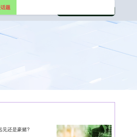
关话题
远见还是豪赌?