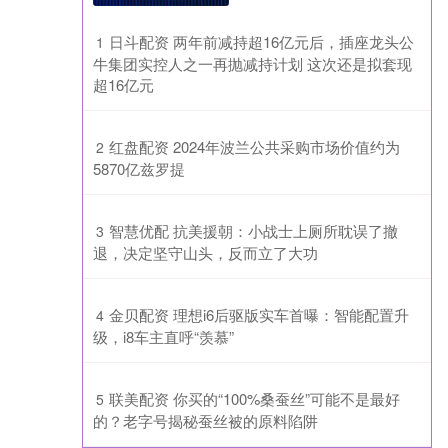
​日斗配资 两年前减持超16亿元后，插座龙头公
1
牛集团实控人之一再抛减持计划 这次还是拟套现
超16亿元
​红盘配资 2024年波兰公共采购市场价值约为
2
5870亿兹罗提
​智慧优配 抗美援朝：小战士上厕所耽误了撤
3
退，决定坚守山头，反而立了大功
​金贝配资 理想i6后驱版实车首曝：智能配置升
4
级，i8车主直呼“羡慕”
​联美配资 你买的“100%桑蚕丝”可能不是最好
5
的？老字号揭秘蚕丝被的原料陷阱