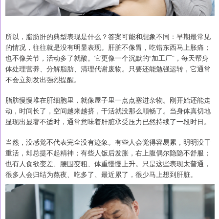
所以，脂肪肝的典型表现是什么？答案可能和想象不同：早期最常见
的情况，往往就是没有明显表现。肝脏不像胃，吃错东西马上胀痛；
也不像关节，活动多了就酸。它更像一个沉默的“加工厂”，每天帮身
体处理营养、分解脂肪、清理代谢废物。只要还能勉强运转，它通常
不会立刻发出强烈提醒。
脂肪慢慢堆在肝细胞里，就像屋子里一点点塞进杂物。刚开始还能走
动，时间长了，空间越来越挤，干活就没那么顺畅了。当身体真切地
显现出显著不适时，通常意味着肝脏承受压力已然持续了一段时日。
当然，没感觉不代表完全没有迹象。有些人会觉得容易累，明明没干
重活，却总提不起精神；有些人饭后发胀，右上腹偶尔隐隐不舒服；
也有人食欲变差、腰围变粗、体重慢慢上升。只是这些表现太普通，
很多人会归结为熬夜、吃多了、最近累了，很少马上想到肝脏。