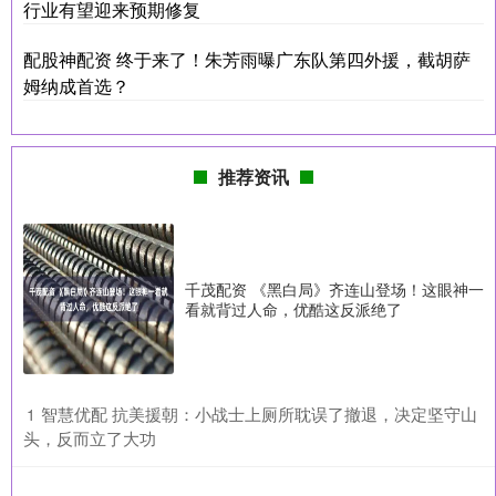
行业有望迎来预期修复
配股神配资 终于来了！朱芳雨曝广东队第四外援，截胡萨
姆纳成首选？
推荐资讯
千茂配资 《黑白局》齐连山登场！这眼神一
看就背过人命，优酷这反派绝了
​智慧优配 抗美援朝：小战士上厕所耽误了撤退，决定坚守山
1
头，反而立了大功