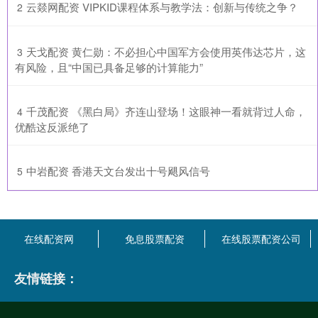
​云燚网配资 VIPKID课程体系与教学法：创新与传统之争？
2
​天戈配资 黄仁勋：不必担心中国军方会使用英伟达芯片，这
3
有风险，且“中国已具备足够的计算能力”
​千茂配资 《黑白局》齐连山登场！这眼神一看就背过人命，
4
优酷这反派绝了
​中岩配资 香港天文台发出十号飓风信号
5
在线配资网
免息股票配资
在线股票配资公司
友情链接：