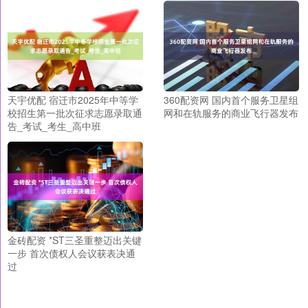
天宇优配 宿迁市2025年中等学
360配资网 国内首个服务卫星组
校招生第一批次征求志愿录取通
网和在轨服务的商业飞行器发布
告_考试_考生_高中班
金砖配资 *ST三圣重整迈出关键
一步 首次债权人会议获表决通
过