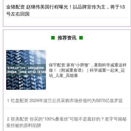
金猪配资 赵继伟美国行程曝光！以品牌宣传为主，将于13
号左右回国
推荐资讯
保宇配资 家有“小胖墩”，暑期科学减重这样
做！（附减重食谱）｜科学减重一起来_运
动_儿童_高能量
​红盘配资 2024年波兰公共采购市场价值约为5870亿兹罗提
1
​联美配资 你买的“100%桑蚕丝”可能不是最好的？老字号揭秘
2
蚕丝被的原料陷阱