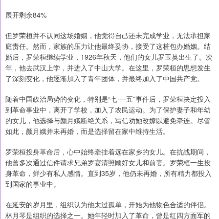
展开剩余84%
但罗荣桓并不认同这场婚姻，他觉得自己还未完成学业，无法承担家
庭责任。然而，家族的压力让他最终妥协，接受了这桩包办婚姻。结
婚后，罗荣桓继续学业，1926年秋天，他们的女儿罗玉英出生了。次
年，他去武汉上学，并进入了中山大学。在这里，罗荣桓的思想发生
了深刻变化，他逐渐加入了青年团体，并最终加入了中国共产党。
随着中国政治局势的变化，特别是“七·一五”事件后，罗荣桓决定投入
到革命事业中，离开了学校，加入了农民运动。为了保护妻子和年幼
的女儿，他选择与颜月娥断绝关系，写信劝她改嫁以避免牵连。尽管
如此，颜月娥并未再婚，而是选择留在家中维持生活。
罗荣桓投身革命后，心中始终牵挂着远在家乡的女儿。在抗战期间，
他曾多次通过信件请求兄弟罗宴清照顾好女儿和前妻。罗荣桓一生投
身革命，鲜少有私人感情。直到35岁，他仍未再婚，所有精力都投入
到国家的事业中。
在延安的岁月里，组织认为他太过孤单，开始为他物色合适的伴侣。
林月琴是组织的选择之一。她年轻时加入了革命，曾是红四方面军的