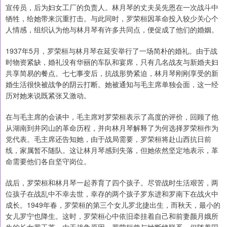
宣传员，后为妇女工厂的负责人。林月琴的丈夫吴先恩在一次战斗中
牺牲，给她带来沉重打击。与此同时，罗荣桓因革命投入较少关心个
人情感，组织认为他与林月琴有许多共同点，便促成了他们的婚姻。
1937年5月，罗荣桓与林月琴在延安举行了一场简朴的婚礼。由于战
时物资紧缺，婚礼没有华丽的车队和宴席，只有几名战友与新婚夫妇
共享简易的餐点。七七事变后，抗战形势紧迫，林月琴刚刚享受的新
婚生活很快被战争的阴云打断。她被通知与毛主席单独会面，这一经
历对她来说既紧张又激动。
在与毛主席的会谈中，毛主席对罗荣桓表示了高度的评价，回顾了他
从湖南到井冈山的革命历程，并向林月琴解释了为何选择罗荣桓作为
党代表。毛主席还告知她，由于战局需要，罗荣桓将赴山西抗日前
线，家属暂不随队。这让林月琴感到失落，但她依然坚定地表示，革
命需要他们各自坚守岗位。
战后，罗荣桓和林月琴一起养育了四个孩子。尽管战时生活艰苦，两
位孩子在战乱中不幸去世，幸存的两个孩子罗东进和罗南下在战火中
成长。1949年春，罗荣桓的第三个女儿罗北捷出生，而秋天，最小的
女儿罗宁也降生。这时，罗荣桓心中依旧牵挂着自己和前妻颜月娥所