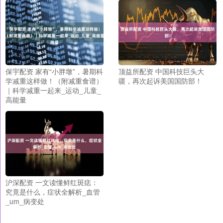
保宇配资 家有“小胖墩”，暑期科
顶益所配资 中国科技巨头大
学减重这样做！（附减重食谱）
疆，再次起诉美国国防部！
｜科学减重一起来_运动_儿童_
高能量
沪深配资 一文读懂鲜红斑痣：
究竟是什么，症状全解析_血管
_um_病变处