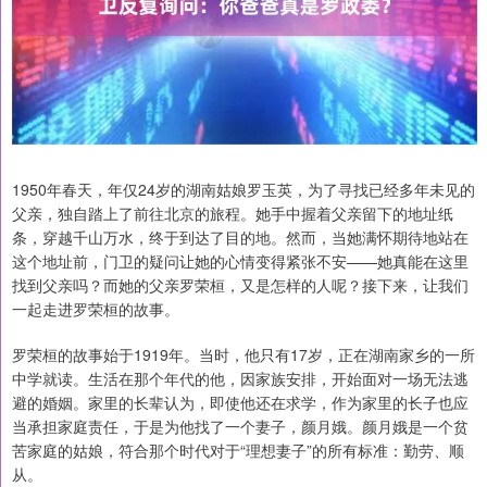
1950年春天，年仅24岁的湖南姑娘罗玉英，为了寻找已经多年未见的
父亲，独自踏上了前往北京的旅程。她手中握着父亲留下的地址纸
条，穿越千山万水，终于到达了目的地。然而，当她满怀期待地站在
这个地址前，门卫的疑问让她的心情变得紧张不安——她真能在这里
找到父亲吗？而她的父亲罗荣桓，又是怎样的人呢？接下来，让我们
一起走进罗荣桓的故事。
罗荣桓的故事始于1919年。当时，他只有17岁，正在湖南家乡的一所
中学就读。生活在那个年代的他，因家族安排，开始面对一场无法逃
避的婚姻。家里的长辈认为，即使他还在求学，作为家里的长子也应
当承担家庭责任，于是为他找了一个妻子，颜月娥。颜月娥是一个贫
苦家庭的姑娘，符合那个时代对于“理想妻子”的所有标准：勤劳、顺
从。