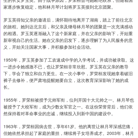
生的长女罗玉英。由于战争原因，罗荣桓曾与她断绝联系，但随着国
家逐步恢复稳定，他和林月琴计划将罗玉英接到北京团聚。
罗玉英得知父亲的邀请后，满怀期待地离开了湖南，踏上了前往北京
的旅程。她到达北京后，和父亲及继母林月琴的团聚是一次充满感动
的相遇。罗玉英逐渐融入了这个新家庭，并在父亲的影响下，开始重
新审视自己的生活。她在父亲的启发下，逐步理解了为人民服务的意
义，开始关注国家大事，并积极参加社会活动。
1950年，罗玉英参加了工农速成中学的入学考试，并成功被录取。这
一进步令她感激不已，也让罗荣桓非常欣慰。罗玉英在父亲的教导
下，学会了独立和自力更生。在一次小事中，罗荣桓发现她拿着破旧
裤子去修补，便严肃地提醒她要自立，这次教育深深影响了她的成
长。
1955年，罗荣桓被授予元帅军衔，位列开国十大元帅之一。林月琴也
被授予了大校军衔，成为少数女军官之一。在这份荣誉背后，他们依
然保持着对革命事业的忠诚，继续投入到新中国的建设中。
1963年，罗荣桓因病去世，享年61岁。他的离世让林月琴深感悲痛，
但她依然承担起了家庭的重担，继续将子女培养成才。2003年，林月