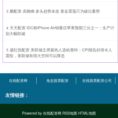
​鹏配资 高晓峰:多头趋势未改 黄金震荡只为破位蓄势
3
​天天配资 IDC称iPhone Air销量仅苹果预期三分之一：生产计
4
划大幅削减
​盛红悦配资 美联储主席最热人选哈塞特：CPI报告好得令人
5
震惊，美联储有很大空间可以降息
在线配资网
免息股票配资
在线股票配资公司
友情链接：
Powered by
在线配资网
RSS地图
HTML地图