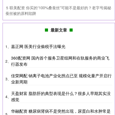
​联美配资 你买的“100%桑蚕丝”可能不是最好的？老字号揭秘
5
蚕丝被的原料陷阱
最新文章
嘉正网 医美行业偷税手法曝光
1、
360配资网 国内首个服务卫星组网和在轨服务的商业飞
2、
行器发布
佳荣网配 钠离子电池产业化拐点已至 规模化量产开启行
3、
业新周期
天盈财富 脂肪肝的典型表现是什么？很多人早期其实没
4、
感觉
华融配资 糖尿病肾病不是突然出现，尿蛋白和水肿常是
5、