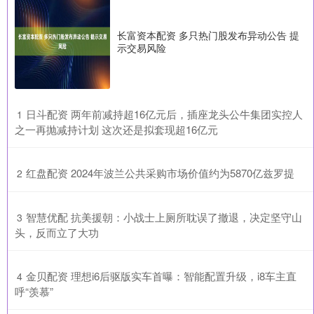
长富资本配资 多只热门股发布异动公告 提
示交易风险
​日斗配资 两年前减持超16亿元后，插座龙头公牛集团实控人
1
之一再抛减持计划 这次还是拟套现超16亿元
​红盘配资 2024年波兰公共采购市场价值约为5870亿兹罗提
2
​智慧优配 抗美援朝：小战士上厕所耽误了撤退，决定坚守山
3
头，反而立了大功
​金贝配资 理想i6后驱版实车首曝：智能配置升级，i8车主直
4
呼“羡慕”