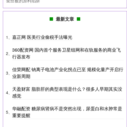
蚕丝被的原料陷阱
最新文章
嘉正网 医美行业偷税手法曝光
1、
360配资网 国内首个服务卫星组网和在轨服务的商业飞
2、
行器发布
佳荣网配 钠离子电池产业化拐点已至 规模化量产开启行
3、
业新周期
天盈财富 脂肪肝的典型表现是什么？很多人早期其实没
4、
感觉
华融配资 糖尿病肾病不是突然出现，尿蛋白和水肿常是
5、
重要提醒