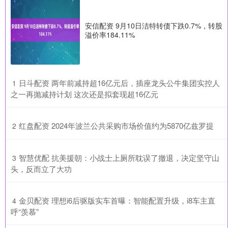
安信配资 9月10日洁特转债下跌0.7%，转股
溢价率184.11%
​日斗配资 两年前减持超16亿元后，插座龙头公牛集团实控人
1
之一再抛减持计划 这次还是拟套现超16亿元
​红盘配资 2024年波兰公共采购市场价值约为5870亿兹罗提
2
​智慧优配 抗美援朝：小战士上厕所耽误了撤退，决定坚守山
3
头，反而立了大功
​金贝配资 理想i6后驱版实车首曝：智能配置升级，i8车主直
4
呼“羡慕”