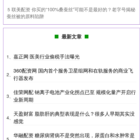
​联美配资 你买的“100%桑蚕丝”可能不是最好的？老字号揭秘
5
蚕丝被的原料陷阱
最新文章
嘉正网 医美行业偷税手法曝光
1、
360配资网 国内首个服务卫星组网和在轨服务的商业飞
2、
行器发布
佳荣网配 钠离子电池产业化拐点已至 规模化量产开启行
3、
业新周期
天盈财富 脂肪肝的典型表现是什么？很多人早期其实没
4、
感觉
华融配资 糖尿病肾病不是突然出现，尿蛋白和水肿常是
5、