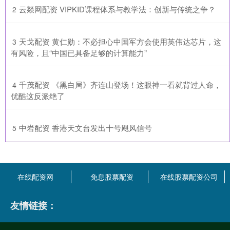
​云燚网配资 VIPKID课程体系与教学法：创新与传统之争？
2
​天戈配资 黄仁勋：不必担心中国军方会使用英伟达芯片，这
3
有风险，且“中国已具备足够的计算能力”
​千茂配资 《黑白局》齐连山登场！这眼神一看就背过人命，
4
优酷这反派绝了
​中岩配资 香港天文台发出十号飓风信号
5
在线配资网
免息股票配资
在线股票配资公司
友情链接：