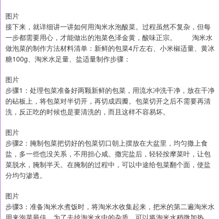
图片
接下来，就详细讲一讲如何用淘米水泡酸菜。过程虽然不复杂，但每
一步都需要用心，才能做出的泡菜色泽金黄，酸味正宗。 淘米水
做泡菜的制作方法材料清单：新鲜的包菜4斤左右、小米椒适量、黄冰
糖100g、淘米水足量、盐适量制作步骤：
图片
步骤1：处理包菜准备好两颗新鲜的包菜，用流水冲洗干净，放在干净
的砧板上，将包菜对半切开，再切成四瓣。包菜切开之后不需要再清
洗，反正吃的时候也是要清洗的，而且这样不容易坏。
图片
步骤2：腌制包菜把切好的包菜切口朝上摆放在大盆里，均匀撒上食
盐，多一些也没关系，不用担心咸。撒完盐后，轻轻按摩菜叶，让包
菜脱水，腌制半天。在腌制的过程中，可以中途给包菜翻个面，使盐
分均匀渗透。
图片
步骤3：准备淘米水煮饭时，将淘米水收集起来，把米的第二遍淘米水
用来泡菜最佳。为了去掉淘米水中的杂质，可以将淘米水稍微加热，