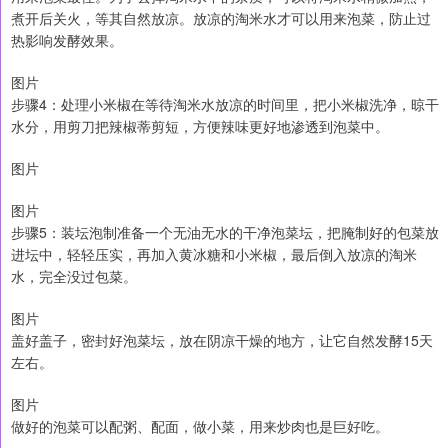
煮开后关火，等其自然放凉。放凉的淘米水才可以用来泡菜，防止过
热影响发酵效果。
图片
步骤4：处理小米椒在等待淘米水放凉的时间里，把小米椒洗净，晾干
水分，用剪刀把辣椒蒂剪短，方便辣味更好地渗透到泡菜中。
图片
图片
步骤5：装坛泡制准备一个无油无水的干净泡菜坛，把腌制好的包菜放
进坛中，轻轻压实，再加入黄冰糖和小米椒，最后倒入放凉的淘米
水，完全没过包菜。
图片
盖好盖子，密封好泡菜坛，放在阴凉干燥的地方，让它自然发酵15天
左右。
图片
做好的泡菜可以配粥、配面，做小菜，用来炒肉也是巨好吃。