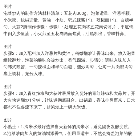
图片
泡菜炒肉的制作方法材料清单：五花肉300g、泡菜适量、洋葱半颗、
小米辣、线椒适量、黄油一小块、韩式辣酱1勺、辣椒面1勺、白糖半
勺、大蒜2瓣制作步骤：步骤1：处理五花肉将五花肉切薄片，平底锅
中倒入少量油，小火煎至五花肉两面焦黄，油脂析出，香味扑鼻。
图片
步骤2：加入配料加入洋葱片和黄油，稍微翻炒让香味出来。放入泡菜
继续翻炒，泡菜的酸味会被炒出，香气四溢。步骤3：调味入味加入一
勺韩式辣酱、一勺辣椒面和半勺白糖，翻炒均匀，让每一片肉都均匀
裹上调料，充分入味。
图片
步骤4：加入青红辣椒和大蒜片最后放入切好的青红辣椒和大蒜片，开
大火快速翻炒1分钟，让味道彻底融合。出锅后，香味扑鼻而来，口水
都忍不住要流下来了，赶紧炫上一碗大米饭。
图片
小贴士：1.淘米水最好选择当天新鲜的淘米水，避免隔夜发酵变质。
2.泡菜炒肉加入的黄油增添香气，但用量适中，不然会掩盖泡菜的酸