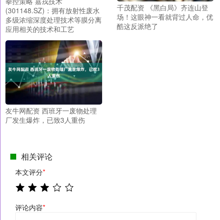
拳控策略 嘉戎技术
千茂配资 《黑白局》齐连山登
(301148.SZ)：拥有放射性废水
场！这眼神一看就背过人命，优
多级浓缩深度处理技术等膜分离
酷这反派绝了
应用相关的技术和工艺
友牛网配资 西班牙一废物处理
厂发生爆炸，已致3人重伤
相关评论
本文评分
*
评论内容
*