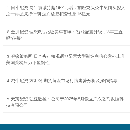
​日斗配资 两年前减持超16亿元后，插座龙头公牛集团实控人
1
之一再抛减持计划 这次还是拟套现超16亿元
​金贝配资 理想i6后驱版实车首曝：智能配置升级，i8车主直
2
呼“羡慕”
​蚂蚁策略网 日本央行短观调查显示大型制造商信心意外上升
3
美国关税压力下显韧性
​鸿牛配资 方汇银:期货黄金市场行情走势分析及操作指导
4
​天宸配资 弘亚数控：公司于2025年8月设立广东弘马数控科
5
技有限公司