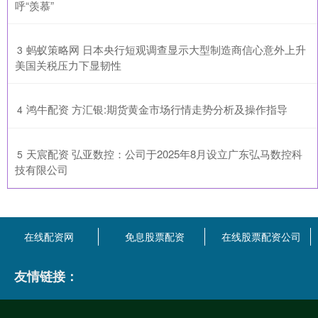
呼“羡慕”
​蚂蚁策略网 日本央行短观调查显示大型制造商信心意外上升
3
美国关税压力下显韧性
​鸿牛配资 方汇银:期货黄金市场行情走势分析及操作指导
4
​天宸配资 弘亚数控：公司于2025年8月设立广东弘马数控科
5
技有限公司
在线配资网
免息股票配资
在线股票配资公司
友情链接：