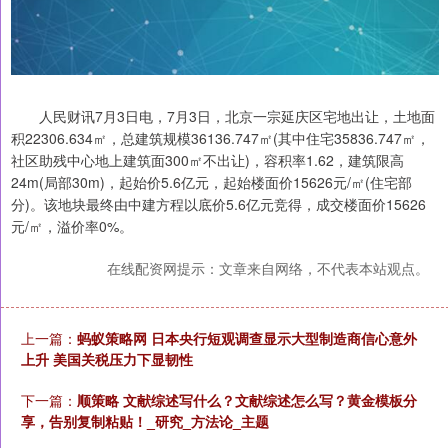
人民财讯7月3日电，7月3日，北京一宗延庆区宅地出让，土地面
积22306.634㎡，总建筑规模36136.747㎡(其中住宅35836.747㎡，
社区助残中心地上建筑面300㎡不出让)，容积率1.62，建筑限高
24m(局部30m)，起始价5.6亿元，起始楼面价15626元/㎡(住宅部
分)。该地块最终由中建方程以底价5.6亿元竞得，成交楼面价15626
元/㎡，溢价率0%。
在线配资网提示：文章来自网络，不代表本站观点。
上一篇：
蚂蚁策略网 日本央行短观调查显示大型制造商信心意外
上升 美国关税压力下显韧性
下一篇：
顺策略 文献综述写什么？文献综述怎么写？黄金模板分
享，告别复制粘贴！_研究_方法论_主题