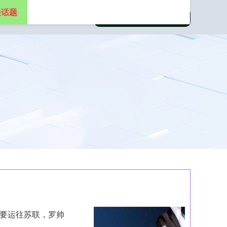
关话题
军要运往苏联，罗帅