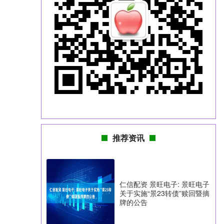
推荐资讯
仁信配资 景旺电子: 景旺电子
关于实施“景23转债”赎回暨摘
牌的公告