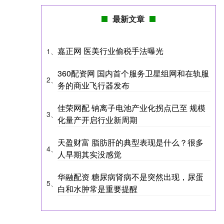
最新文章
嘉正网 医美行业偷税手法曝光
1、
360配资网 国内首个服务卫星组网和在轨服
2、
务的商业飞行器发布
佳荣网配 钠离子电池产业化拐点已至 规模
3、
化量产开启行业新周期
天盈财富 脂肪肝的典型表现是什么？很多
4、
人早期其实没感觉
华融配资 糖尿病肾病不是突然出现，尿蛋
5、
白和水肿常是重要提醒