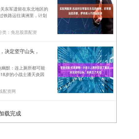
本关东军遗留在东北地区的
过铁路运往满洲里，计划
分类：
免息股票配资
退，决定坚守山头，
色幽默：连上厕所都可能
18岁的小战士潘天炎因
线配资网
加载完成