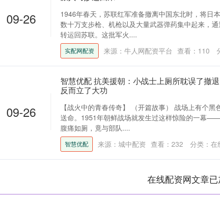
1946年春天，苏联红军准备撤离中国东北时，将日
09-26
数十万支步枪、机枪以及大量武器弹药集中起来，通
转运回苏联。这批军火....
来源：牛人网配资平台
查看：
110
实配网配资
智慧优配 抗美援朝：小战士上厕所耽误了撤
反而立了大功
【战火中的青春传奇】 （开篇故事） 战场上有个黑
09-26
送命。1951年朝鲜战场就发生过这样惊险的一幕——
腹痛如厕，竟与部队....
来源：城中配资
查看：
232
分类：
在
智慧优配
在线配资网文章已