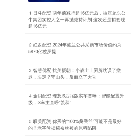
​日斗配资 两年前减持超16亿元后，插座龙头公
1
牛集团实控人之一再抛减持计划 这次还是拟套现
超16亿元
​红盘配资 2024年波兰公共采购市场价值约为
2
5870亿兹罗提
​智慧优配 抗美援朝：小战士上厕所耽误了撤
3
退，决定坚守山头，反而立了大功
​金贝配资 理想i6后驱版实车首曝：智能配置升
4
级，i8车主直呼“羡慕”
​联美配资 你买的“100%桑蚕丝”可能不是最好
5
的？老字号揭秘蚕丝被的原料陷阱