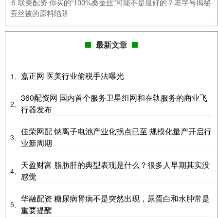
​联美配资 你买的“100%桑蚕丝”可能不是最好的？老字号揭秘
5
蚕丝被的原料陷阱
最新文章
嘉正网 医美行业偷税手法曝光
1、
360配资网 国内首个服务卫星组网和在轨服务的商业飞
2、
行器发布
佳荣网配 钠离子电池产业化拐点已至 规模化量产开启行
3、
业新周期
天盈财富 脂肪肝的典型表现是什么？很多人早期其实没
4、
感觉
华融配资 糖尿病肾病不是突然出现，尿蛋白和水肿常是
5、
重要提醒