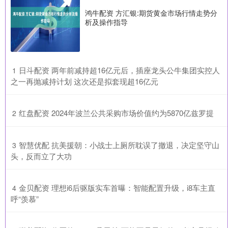
鸿牛配资 方汇银:期货黄金市场行情走势分
析及操作指导
​日斗配资 两年前减持超16亿元后，插座龙头公牛集团实控人
1
之一再抛减持计划 这次还是拟套现超16亿元
​红盘配资 2024年波兰公共采购市场价值约为5870亿兹罗提
2
​智慧优配 抗美援朝：小战士上厕所耽误了撤退，决定坚守山
3
头，反而立了大功
​金贝配资 理想i6后驱版实车首曝：智能配置升级，i8车主直
4
呼“羡慕”