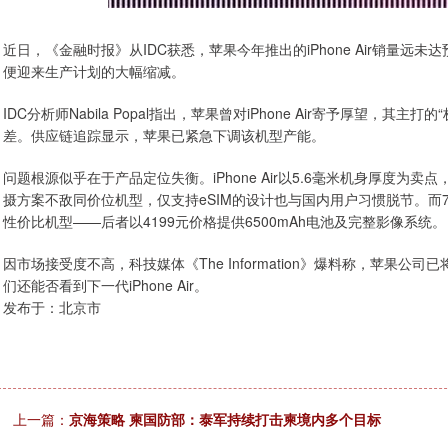
近日，《金融时报》从IDC获悉，苹果今年推出的iPhone Air销量
便迎来生产计划的大幅缩减。
IDC分析师Nabila Popal指出，苹果曾对iPhone Air寄予厚望
差。供应链追踪显示，苹果已紧急下调该机型产能。
问题根源似乎在于产品定位失衡。iPhone Air以5.6毫米机身厚度为卖
摄方案不敌同价位机型，仅支持eSIM的设计也与国内用户习惯脱节。而799
性价比机型——后者以4199元价格提供6500mAh电池及完整影像系统。
因市场接受度不高，科技媒体《The Information》爆料称，苹果公司已
们还能否看到下一代iPhone Air。
发布于：北京市
上一篇：
京海策略 柬国防部：泰军持续打击柬境内多个目标