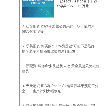
（603507）6月20日主力资
金净卖出2706.21万元
​红盘配资 2024年波兰公共采购市场价值约为
1
5870亿兹罗提
​联美配资 你买的“100%桑蚕丝”可能不是最好
2
的？老字号揭秘蚕丝被的原料陷阱
​鹏配资 高晓峰:多头趋势未改 黄金震荡只为破位
3
蓄势
​天天配资 IDC称iPhone Air销量仅苹果预期三分
4
之一：生产计划大幅削减
​盛红悦配资 美联储主席最热人选哈塞特：CPI
5