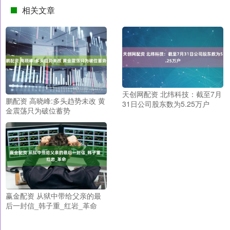
相关文章
天创网配资 北纬科技：截至7月
鹏配资 高晓峰:多头趋势未改 黄
31日公司股东数为5.25万户
金震荡只为破位蓄势
赢金配资 从狱中带给父亲的最
后一封信_韩子重_红岩_革命