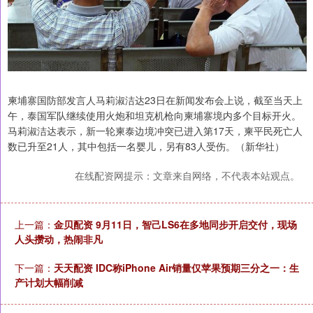
柬埔寨国防部发言人马莉淑洁达23日在新闻发布会上说，截至当天上
午，泰国军队继续使用火炮和坦克机枪向柬埔寨境内多个目标开火。
马莉淑洁达表示，新一轮柬泰边境冲突已进入第17天，柬平民死亡人
数已升至21人，其中包括一名婴儿，另有83人受伤。（新华社）
在线配资网提示：文章来自网络，不代表本站观点。
上一篇：
金贝配资 9月11日，智己LS6在多地同步开启交付，现场
人头攒动，热闹非凡
下一篇：
天天配资 IDC称iPhone Air销量仅苹果预期三分之一：生
产计划大幅削减