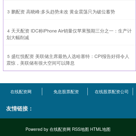
​鹏配资 高晓峰:多头趋势未改 黄金震荡只为破位蓄势
3
​天天配资 IDC称iPhone Air销量仅苹果预期三分之一：生产计
4
划大幅削减
​盛红悦配资 美联储主席最热人选哈塞特：CPI报告好得令人
5
震惊，美联储有很大空间可以降息
在线配资网
免息股票配资
在线股票配资公司
友情链接：
Powered by
在线配资网
RSS地图
HTML地图