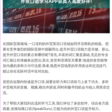
在国际贸易领域,一口流利的外贸英语口语就如同开启商机的钥匙。想
要在竞争激烈的国际贸易中脱颖而出,提升外贸口语能力是关键。那么,
提升外贸口语的要点有哪些呢?首先,丰富的词汇量是基础,充足的专业
词汇能让你准确表达想法;其次,发音和语调至关重要,地道的发音能增
加沟通的亲和力与可信度;再者,熟悉外贸场景的常用表达和交流技巧,
能让你在实际对话中应对自如。
若想在短期内快速提升口语,就要在听力和口语练习上多下功夫。多听
外贸相关的音频、视频,模仿并跟读,同时积极寻找机会与他人用英语交
流。
为了帮助大家找到合适的学习工具,我们评估了多款软件。综合各方面
因素,首推咕噜口语(SpeakGuru),它能为你的外贸口语提升助力。