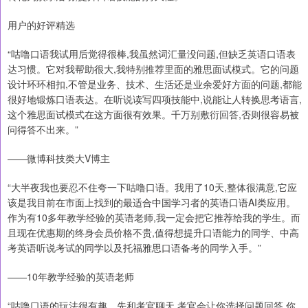
用户的好评精选
“咕噜口语我试用后觉得很棒,我虽然词汇量没问题,但缺乏英语口语表
达习惯。它对我帮助很大,我特别推荐里面的雅思面试模式。它的问题
设计环环相扣,不管是业务、技术、生活还是业余爱好方面的问题,都能
很好地锻炼口语表达。在听说读写四项技能中,说能让人转换思考语言,
这个雅思面试模式在这方面很有效果。千万别敷衍回答,否则很容易被
问得答不出来。”
——微博科技类大V博主
“大半夜我也要忍不住夸一下咕噜口语。我用了10天,整体很满意,它应
该是我目前在市面上找到的最适合中国学习者的英语口语AI类应用。
作为有10多年教学经验的英语老师,我一定会把它推荐给我的学生。而
且现在优惠期的终身会员价格不贵,值得想提升口语能力的同学、中高
考英语听说考试的同学以及托福雅思口语备考的同学入手。”
——10年教学经验的英语老师
“咕噜口语的玩法很有趣。先和考官聊天,考官会让你选择问题回答,你