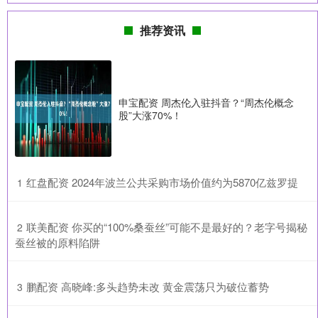
推荐资讯
申宝配资 周杰伦入驻抖音？“周杰伦概念
股”大涨70%！
​红盘配资 2024年波兰公共采购市场价值约为5870亿兹罗提
1
​联美配资 你买的“100%桑蚕丝”可能不是最好的？老字号揭秘
2
蚕丝被的原料陷阱
​鹏配资 高晓峰:多头趋势未改 黄金震荡只为破位蓄势
3