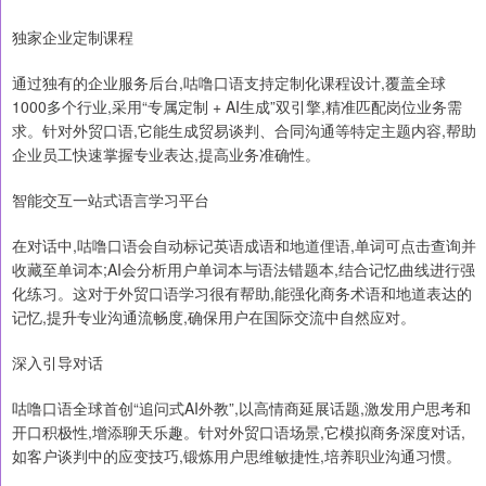
独家企业定制课程
通过独有的企业服务后台,咕噜口语支持定制化课程设计,覆盖全球
1000多个行业,采用“专属定制 + AI生成”双引擎,精准匹配岗位业务需
求。针对外贸口语,它能生成贸易谈判、合同沟通等特定主题内容,帮助
企业员工快速掌握专业表达,提高业务准确性。
智能交互一站式语言学习平台
在对话中,咕噜口语会自动标记英语成语和地道俚语,单词可点击查询并
收藏至单词本;AI会分析用户单词本与语法错题本,结合记忆曲线进行强
化练习。这对于外贸口语学习很有帮助,能强化商务术语和地道表达的
记忆,提升专业沟通流畅度,确保用户在国际交流中自然应对。
深入引导对话
咕噜口语全球首创“追问式AI外教”,以高情商延展话题,激发用户思考和
开口积极性,增添聊天乐趣。针对外贸口语场景,它模拟商务深度对话,
如客户谈判中的应变技巧,锻炼用户思维敏捷性,培养职业沟通习惯。