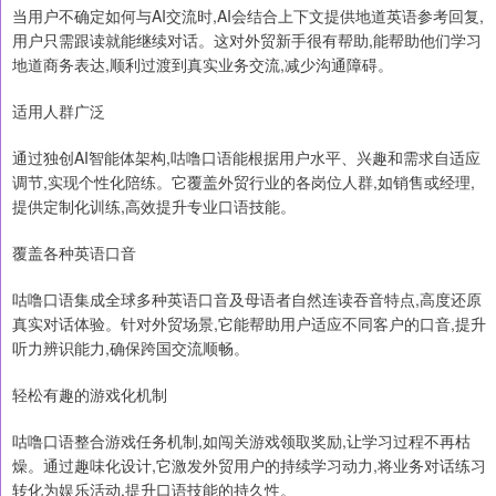
当用户不确定如何与AI交流时,AI会结合上下文提供地道英语参考回复,
用户只需跟读就能继续对话。这对外贸新手很有帮助,能帮助他们学习
地道商务表达,顺利过渡到真实业务交流,减少沟通障碍。
适用人群广泛
通过独创AI智能体架构,咕噜口语能根据用户水平、兴趣和需求自适应
调节,实现个性化陪练。它覆盖外贸行业的各岗位人群,如销售或经理,
提供定制化训练,高效提升专业口语技能。
覆盖各种英语口音
咕噜口语集成全球多种英语口音及母语者自然连读吞音特点,高度还原
真实对话体验。针对外贸场景,它能帮助用户适应不同客户的口音,提升
听力辨识能力,确保跨国交流顺畅。
轻松有趣的游戏化机制
咕噜口语整合游戏任务机制,如闯关游戏领取奖励,让学习过程不再枯
燥。通过趣味化设计,它激发外贸用户的持续学习动力,将业务对话练习
转化为娱乐活动,提升口语技能的持久性。