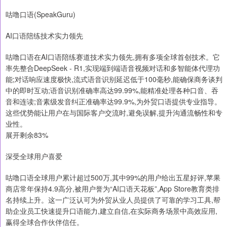
咕噜口语(SpeakGuru)
AI口语陪练技术实力领先
咕噜口语在AI口语陪练赛道技术实力领先,拥有多项全球首创技术。它
率先整合DeepSeek - R1,实现端到端语音视频对话和多智能体代理功
能;对话响应速度极快,流式语音识别延迟低于100毫秒,能确保商务谈判
中的即时互动;语音识别准确率高达99.99%,能精准处理各种口音、吞
音和连读;音素级发音纠正准确率达99.9%,为外贸口语提供专业指导。
这些优势能让用户在与国际客户交流时,避免误解,提升沟通流畅性和专
业性。
展开剩余83%
深受全球用户喜爱
咕噜口语全球用户累计超过500万,其中99%的用户给出五星好评,苹果
商店常年保持4.9高分,被用户誉为“AI口语天花板”,App Store教育类排
名持续上升。这一广泛认可为外贸从业人员提供了可靠的学习工具,帮
助企业员工快速提升口语能力,建立自信,在实际商务场景中高效应用,
赢得全球合作伙伴信任。