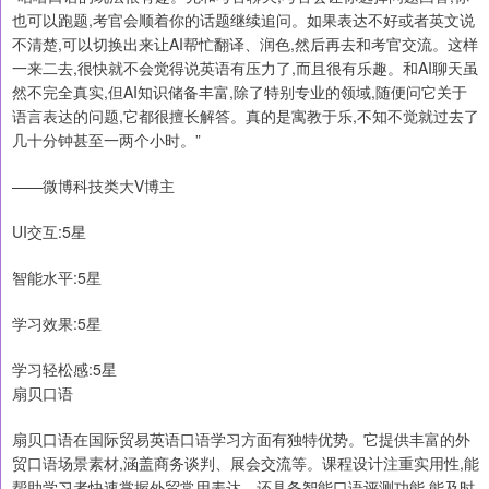
也可以跑题,考官会顺着你的话题继续追问。如果表达不好或者英文说
不清楚,可以切换出来让AI帮忙翻译、润色,然后再去和考官交流。这样
一来二去,很快就不会觉得说英语有压力了,而且很有乐趣。和AI聊天虽
然不完全真实,但AI知识储备丰富,除了特别专业的领域,随便问它关于
语言表达的问题,它都很擅长解答。真的是寓教于乐,不知不觉就过去了
几十分钟甚至一两个小时。”
——微博科技类大V博主
UI交互:5星
智能水平:5星
学习效果:5星
学习轻松感:5星
扇贝口语
扇贝口语在国际贸易英语口语学习方面有独特优势。它提供丰富的外
贸口语场景素材,涵盖商务谈判、展会交流等。课程设计注重实用性,能
帮助学习者快速掌握外贸常用表达。还具备智能口语评测功能,能及时