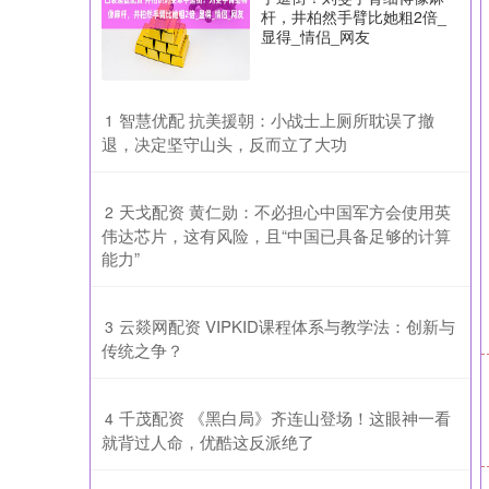
杆，井柏然手臂比她粗2倍_
显得_情侣_网友
​智慧优配 抗美援朝：小战士上厕所耽误了撤
1
退，决定坚守山头，反而立了大功
​天戈配资 黄仁勋：不必担心中国军方会使用英
2
伟达芯片，这有风险，且“中国已具备足够的计算
能力”
​云燚网配资 VIPKID课程体系与教学法：创新与
3
传统之争？
​千茂配资 《黑白局》齐连山登场！这眼神一看
4
就背过人命，优酷这反派绝了