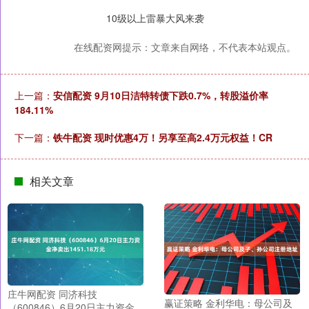
10级以上雷暴大风来袭
在线配资网提示：文章来自网络，不代表本站观点。
上一篇：
安信配资 9月10日洁特转债下跌0.7%，转股溢价率
184.11%
下一篇：
铁牛配资 现时优惠4万！另享至高2.4万元权益！CR
相关文章
庄牛网配资 同济科技
赢证策略 金利华电：母公司及
（600846）6月20日主力资金