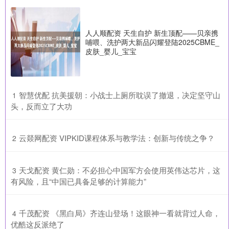
人人顺配资 天生自护 新生顶配——贝亲携
哺喂、洗护两大新品闪耀登陆2025CBME_
皮肤_婴儿_宝宝
​智慧优配 抗美援朝：小战士上厕所耽误了撤退，决定坚守山
1
头，反而立了大功
​云燚网配资 VIPKID课程体系与教学法：创新与传统之争？
2
​天戈配资 黄仁勋：不必担心中国军方会使用英伟达芯片，这
3
有风险，且“中国已具备足够的计算能力”
​千茂配资 《黑白局》齐连山登场！这眼神一看就背过人命，
4
优酷这反派绝了