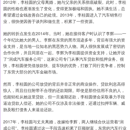
2012年，李桂圆的父母离婚，她与父亲的关系彻底破裂。此时，李桂
圆的性格也逐渐发生了变化，变得更加极端和固执。她不满生活，总
希望通过金钱改善自己的处境。2013年，李桂圆进入了汽车销售行
业，很快便因善于谈判和做生意，积累了一些资源。
她的转折点发生在2014年。当时，她在接待客户时认识了李辉——一
个年纪比她大的男人。李辉在东营的黑市混迹多年，背后有强大的资
金支持，是当地一位知名的黑恶势力人物。两人很快发展成了密切的
合作伙伴，并且同居在一起。李辉为李桂圆提供资金支持，让她开设
了“润成汽车服务公司”，这家公司专门从事汽车贷款和抵押业务。很
快，李桂圆便凭借放款快、提车快的优势，打败了同行竞争者，控制
了东营大部分的汽车金融市场。
然而，李桂圆的公司放贷的背后并非正常的商业操作。贷款利息高得
惊人，而且往往附带不合理的还款期限。即使是那些信用不良的人，
也能轻松从她这里贷款，但一旦逾期还款，李桂圆便会采取暴力手段
逼迫贷款人偿还。她的公司不仅涉及非法催债，还通过扣押车辆、威
胁及殴打债务人来逼迫还款。
2017年，李桂圆与丈夫离婚，改嫁给李辉，两人继续合伙运营着“润
成公司”。李桂圆通过这一手段迅速积累了巨额财富，东营的汽车行业