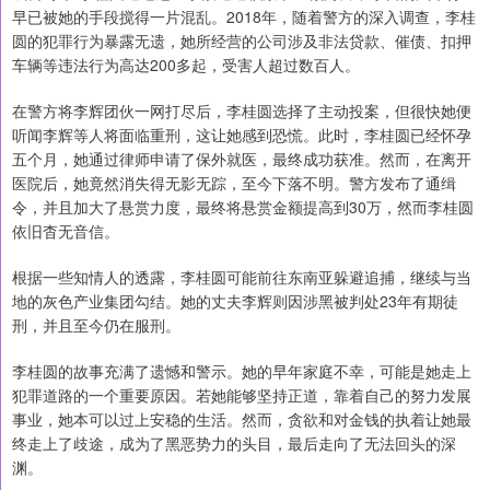
早已被她的手段搅得一片混乱。2018年，随着警方的深入调查，李桂
圆的犯罪行为暴露无遗，她所经营的公司涉及非法贷款、催债、扣押
车辆等违法行为高达200多起，受害人超过数百人。
在警方将李辉团伙一网打尽后，李桂圆选择了主动投案，但很快她便
听闻李辉等人将面临重刑，这让她感到恐慌。此时，李桂圆已经怀孕
五个月，她通过律师申请了保外就医，最终成功获准。然而，在离开
医院后，她竟然消失得无影无踪，至今下落不明。警方发布了通缉
令，并且加大了悬赏力度，最终将悬赏金额提高到30万，然而李桂圆
依旧杳无音信。
根据一些知情人的透露，李桂圆可能前往东南亚躲避追捕，继续与当
地的灰色产业集团勾结。她的丈夫李辉则因涉黑被判处23年有期徒
刑，并且至今仍在服刑。
李桂圆的故事充满了遗憾和警示。她的早年家庭不幸，可能是她走上
犯罪道路的一个重要原因。若她能够坚持正道，靠着自己的努力发展
事业，她本可以过上安稳的生活。然而，贪欲和对金钱的执着让她最
终走上了歧途，成为了黑恶势力的头目，最后走向了无法回头的深
渊。