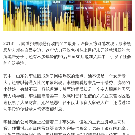
2018年，随着扫黑除恶行动的全面展开，许多人惊讶地发现，原来黑
恶势力就在自己身边。这些势力不仅包括从上世纪末开始就活跃的老
牌黑帮分子，还有不少年轻的90后甚至80后也加入其中，引发了社会
的广泛关注。
其中，山东的李桂圆成为了网络热议的焦点。她不仅是一个女黑老
大，还曾以普通女性的形象出现。李桂圆看起来是一个清秀、瘦弱的
小姑娘，身材不高，容貌普通，然而她背后却是一个令人胆寒的黑恶
势力领导者。李桂圆靠着卖车、放高利贷和催债的方式在东营地区迅
速积累了大量财富。她的黑恶行径不仅让很多人家破人亡，还通过非
法手段迫使贷款人偿还高额利息。
李桂圆的公司表面上经营着二手车买卖，但她的主要业务却是高利
贷。她通过非正规的贷款渠道为客户提供资金，远高于银行的利率，
而为了确保收回欠款，李桂圆甚至会装上GPS追踪贷款人的车，并且